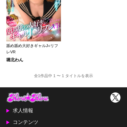
舐め舐め大好きギャルJ○リフ
レVR
堀北わん
全1作品中 1 〜 1 タイトルを表示
求人情報
コンテンツ