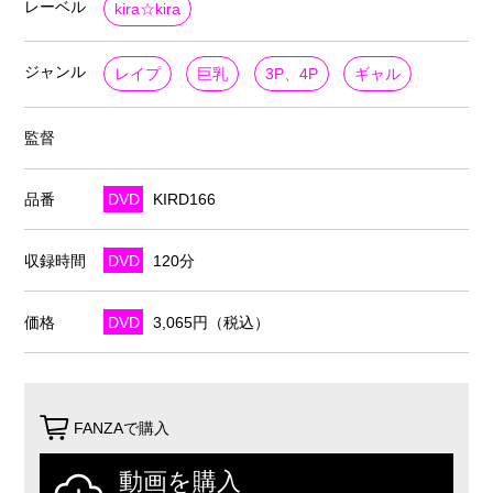
レーベル
kira☆kira
ジャンル
レイプ
巨乳
3P、4P
ギャル
監督
品番
DVD
KIRD166
収録時間
DVD
120分
価格
DVD
3,065円（税込）
FANZAで購入
動画を購入