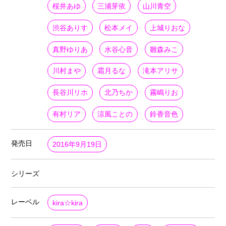
桜井あゆ
三浦芽依
山川青空
渋谷ありす
松本メイ
上城りおな
真野ゆりあ
水谷心音
雛森みこ
川村まや
霜月るな
滝本アリサ
長谷川リホ
北乃ちか
霧嶋りお
有村リア
涼風ことの
鈴香音色
発売日
2016年9月19日
シリーズ
レーベル
kira☆kira