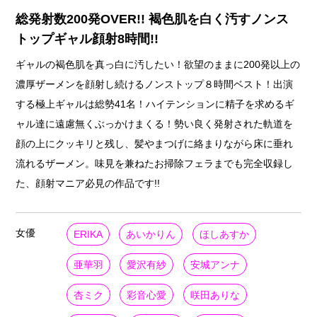
総発射数200発OVER!! 褐色肌を白く汚すノンス
トップギャル顔射8時間!!
ギャルの褐色肌を真っ白に汚したい！欲望のままに200発以上の
濃厚ザーメンを顔射し続けるノンストップ８時間ベスト！出演
する極上ギャルは総勢41名！ハイテンションに精子を求めるギ
ャル達に遠慮無くぶっかけまくる！勢い良く発射された軌道を
顔の上にクッキリと残し、髪やまつげに絡まりながら床に垂れ
流れるザーメン。味見を兼ねたお掃除フェラまでも完全収録し
た、顔射マニア必見の作品です!!
女優
ERIKA
あいかりん
ほしあすか
亜華羽
愛沢有紗
安城アンナ
杏ミク
彩音心愛
咲田ありな