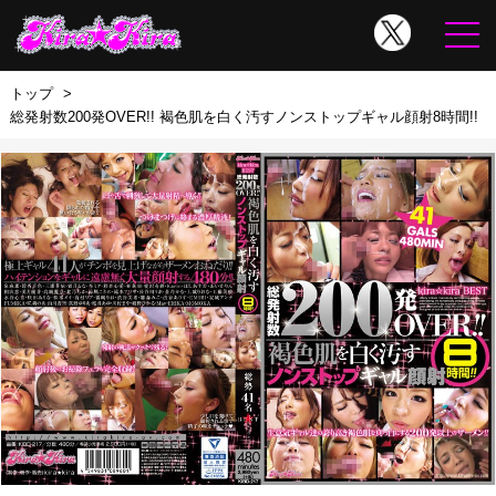
トップ
総発射数200発OVER!! 褐色肌を白く汚すノンストップギャル顔射8時間!!