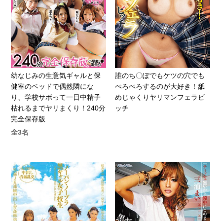
幼なじみの生意気ギャルと保
誰のち〇ぽでもケツの穴でも
健室のベッドで偶然隣にな
ぺろぺろするのが大好き！舐
り、学校サボって一日中精子
めじゃくりヤリマンフェラビ
枯れるまでヤリまくり！240分
ッチ
完全保存版
全3名