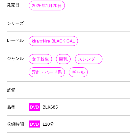
発売日
2026年1月20日
シリーズ
レーベル
kira☆kira BLACK GAL
ジャンル
女子校生
巨乳
スレンダー
淫乱・ハード系
ギャル
監督
品番
DVD
BLK685
収録時間
DVD
120分