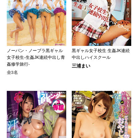
ノーパン・ノーブラ黒ギャル
黒ギャル女子校生 生姦JK連続
女子校生-生姦JK連続中出し青
中出しハイスクール
姦修学旅行-
三浦まい
全3名