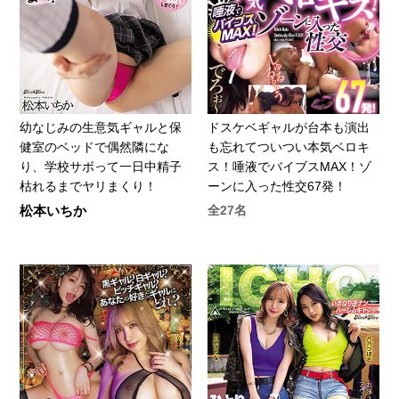
幼なじみの生意気ギャルと保
ドスケベギャルが台本も演出
健室のベッドで偶然隣にな
も忘れてついつい本気ベロキ
り、学校サボって一日中精子
ス！唾液でバイブスMAX！ゾ
枯れるまでヤリまくり！
ーンに入った性交67発！
松本いちか
全27名