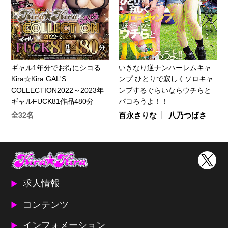
ギャル1年分でお得にシコる
いきなり逆ナンハーレムキャ
Kira☆Kira GAL'S
ンプ ひとりで寂しくソロキャ
COLLECTION2022～2023年
ンプするぐらいならウチらと
ギャルFUCK81作品480分
パコろうよ！！
全32名
百永さりな
八乃つばさ
求人情報
コンテンツ
インフォメーション